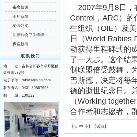
2007年9月8日，在
疫病知识
Control，AR
图片新闻
友情链接
生组织（OIE）及
世界动物卫生组织
日（World Rab
飘窗新闻
动获得里程碑式的
联系我们
了一大步。这个结
地 址：吉林省长春市净月区郁
制联盟倍受鼓舞，
金香街573号
巴斯德，决定将每年
电子邮件：rabies@sina.com
联系电话：0431-80887698
德的逝世纪念日。
邮 编：130122
（Working togeth
合作者和志愿者，
【
大
中
小
】【
返回
】